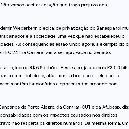
 Não vamos aceitar solução que traga prejuízo aos
mir Wiederkehr, o edital de privatização do Banespa foi mu
rabalhador e a sociedade, uma vez que não estabeleceu o
idades. As consequências estão vindo agora, a exemplo do 
 PEC 241 na Câmara, vier a ser aprovada no Senado.
sado, lucrou R$ 6,6 bilhões. Eeste ano, já acumula R$ 5,3 bil
banco tem dinheiro e, aliás, manda boa parte dele para a
esses mantém funcionários e aposentados arcando com
Bancários de Porto Alegre, da Contraf-CUT e da Afubesp, dis
ponsabilidades com os impactos causados nos direitos
cravo não respeita os direitos humanos. Da mesma forma, um