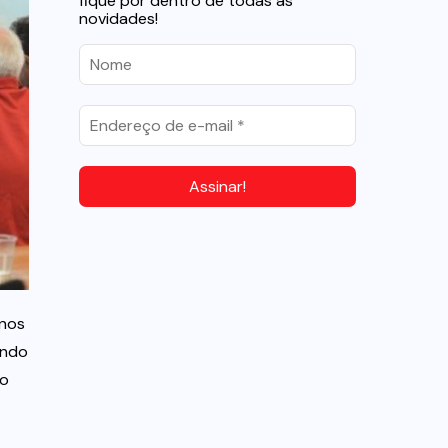
fique por dentro de todas as
novidades!
anos
undo
lo