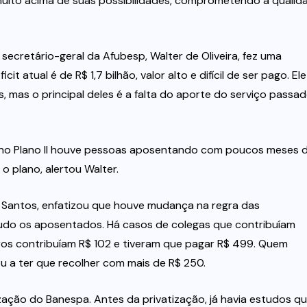
uito acima de suas possibilidades, comprometendo a qualid
 secretário-geral da Afubesp, Walter de Oliveira, fez uma
t atual é de R$ 1,7 bilhão, valor alto e difícil de ser pago. Ele
, mas o principal deles é a falta do aporte do serviço passa
se no Plano II houve pessoas aposentando com poucos meses 
o plano, alertou Walter.
 Santos, enfatizou que houve mudança na regra das
udo os aposentados. Há casos de colegas que contribuíam
os contribuíam R$ 102 e tiveram que pagar R$ 499. Quem
ou a ter que recolher com mais de R$ 250.
zação do Banespa. Antes da privatização, já havia estudos q