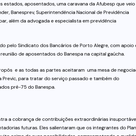
rios estados, aposentados, uma caravana da Afubesp que veio
der, Banesprev, Superintendência Nacional de Previdência
ar, além da advogada e especialista em previdência
ido pelo Sindicato dos Bancários de Porto Alegre, com apoio
reunião de aposentados do Banespa na capital gaúcha.
propôs  e as todas as partes aceitaram  uma mesa de negoci
a Previc, para tratar do serviço passado e também do
dos pré-75 do Banespa.
ra a cobrança de contribuições extraordinárias insuportáve
tadorias futuras. Eles salientaram que os integrantes do Plano