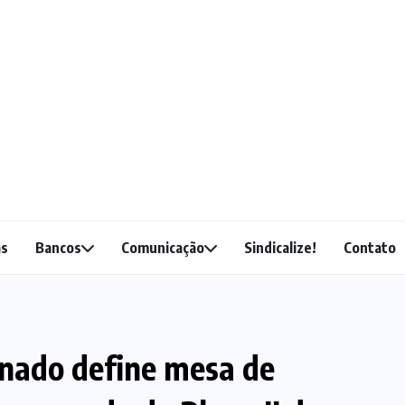
as
Bancos
Comunicação
Sindicalize!
Contato
enado define mesa de