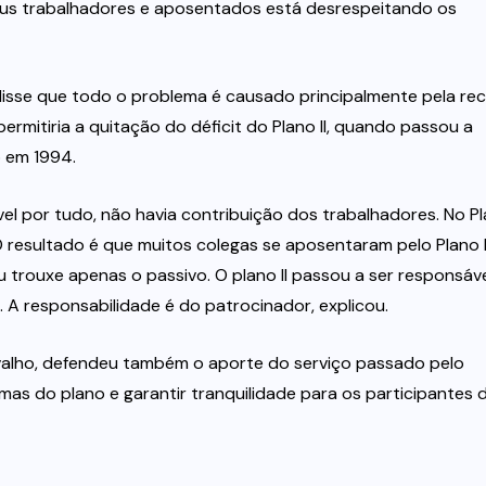
eus trabalhadores e aposentados está desrespeitando os
 disse que todo o problema é causado principalmente pela re
rmitiria a quitação do déficit do Plano II, quando passou a
o em 1994.
vel por tudo, não havia contribuição dos trabalhadores. No P
. O resultado é que muitos colegas se aposentaram pelo Plano I
rouxe apenas o passivo. O plano II passou a ser responsáv
 A responsabilidade é do patrocinador, explicou.
rvalho, defendeu também o aporte do serviço passado pelo
s do plano e garantir tranquilidade para os participantes 