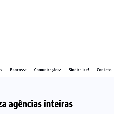
as
Bancos
Comunicação
Sindicalize!
Contato
za agências inteiras