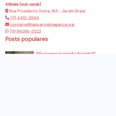
Atibaia (sub-sede)
Rua Presidente Dutra, 183 - Jardim Brasil
(11) 4412-2944
contato@bancariosbraganca.org
(11) 94286-5522
Posts populares
“Queremos proposta decente!”
Bancários vão às redes para pressionar
a...
Venha para o ato no dia 25 de setembro
no...
CHAPA DOS BANCÁRIOS É ELEITA COM
99% DOS VOTOS VÁLIDOS