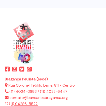
Bragança Paulista (sede)
Rua Coronel Teófilo Leme, 811 - Centro
(11) 4034-0893
/
(11) 4033-6447
contato@bancariosbraganca.org
(11) 94286-5522