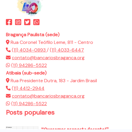
Bragança Paulista (sede)
Rua Coronel Teófilo Leme, 811 - Centro
(11) 4034-0893
/
(11) 4033-6447
contato@bancariosbraganca.org
(11) 94286-5522
Atibaia (sub-sede)
Rua Presidente Dutra, 183 - Jardim Brasil
(11) 4412-2944
contato@bancariosbraganca.org
(11) 94286-5522
Posts populares
“Queremos proposta decente!”