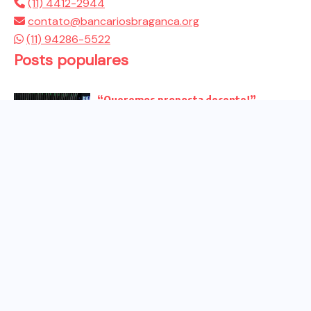
(11) 4412-2944
contato@bancariosbraganca.org
(11) 94286-5522
Posts populares
“Queremos proposta decente!”
Bancários vão às redes para pressionar
a...
Venha para o ato no dia 25 de setembro
no...
CHAPA DOS BANCÁRIOS É ELEITA COM
99% DOS VOTOS VÁLIDOS