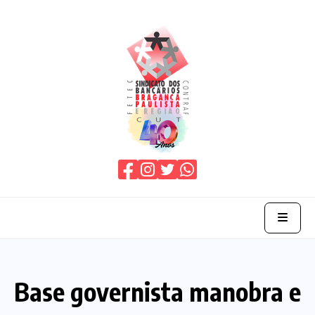
Home
Base governista manobra e
O Sindicato