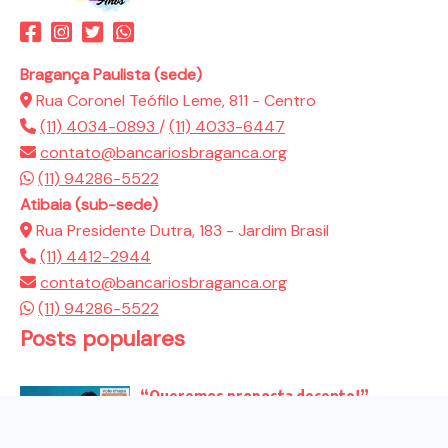
Bragança Paulista (sede)
Rua Coronel Teófilo Leme, 811 - Centro
(11) 4034-0893
/
(11) 4033-6447
contato@bancariosbraganca.org
(11) 94286-5522
Atibaia (sub-sede)
Rua Presidente Dutra, 183 - Jardim Brasil
(11) 4412-2944
contato@bancariosbraganca.org
(11) 94286-5522
Posts populares
“Queremos proposta decente!”
Bancários vão às redes para pressionar
a...