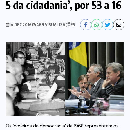
5 da cidadania’, por 53 a 16
Nossa História
Diretoria
14 DEC 2016
469 VISUALIZAÇÕES
Agenda das atividades sindicais
Notícias
Estatuto
Bancos
CEF
Comunicação
Santander
Convênios
Sindicalize!
Bradesco
Folha d@s Bancári@s
Contato
Banco do Brasil
Galerias de Fotos
Webmail
Os ‘coveiros da democracia’ de 1968 representam os
BMB
Videos