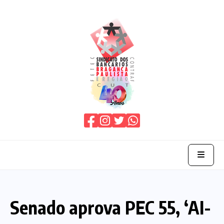
Home
Senado aprova PEC 55, ‘AI-
O Sindicato