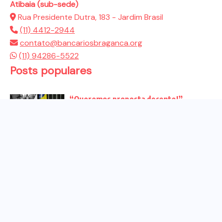
Atibaia (sub-sede)
Rua Presidente Dutra, 183 - Jardim Brasil
(11) 4412-2944
contato@bancariosbraganca.org
(11) 94286-5522
Posts populares
“Queremos proposta decente!”
Bancários vão às redes para pressionar
a...
Venha para o ato no dia 25 de setembro
no...
CHAPA DOS BANCÁRIOS É ELEITA COM
99% DOS VOTOS VÁLIDOS