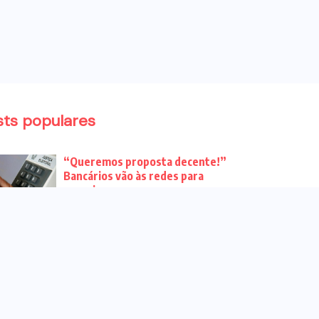
sts populares
“Queremos proposta decente!”
Bancários vão às redes para
pressionar a...
Venha para o ato no dia 25 de
setembro no...
CHAPA DOS BANCÁRIOS É ELEITA