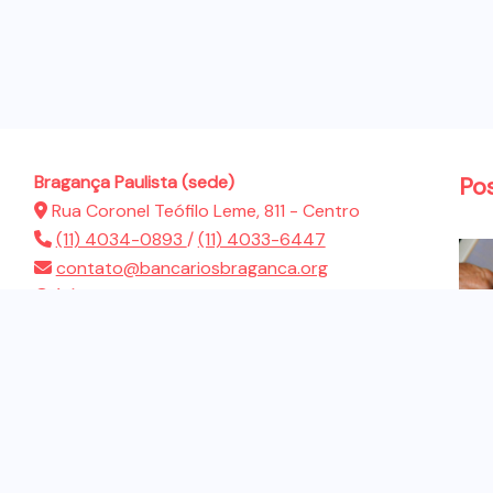
Bragança Paulista (sede)
Po
Rua Coronel Teófilo Leme, 811 - Centro
(11) 4034-0893
/
(11) 4033-6447
contato@bancariosbraganca.org
(11) 94286-5522
Atibaia (sub-sede)
Rua Presidente Dutra, 183 - Jardim Brasil
(11) 4412-2944
contato@bancariosbraganca.org
(11) 94286-5522