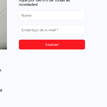
fique por dentro de todas as
novidades!
e
al