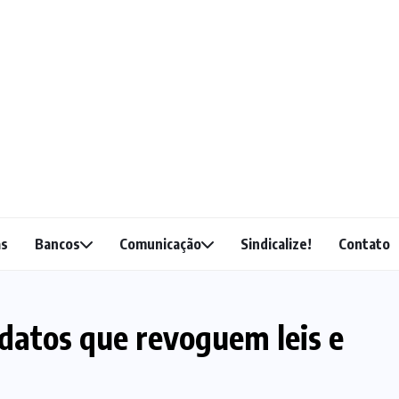
as
Bancos
Comunicação
Sindicalize!
Contato
atos que revoguem leis e