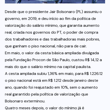
Desde que o presidente Jair Bolsonaro (PL) assumiu o
Itau
governo, em 2019, e deu início ao fim da política de
valorização do salário mínimo, que garantia aumento
Financeiras e Cooperativas
real, criada nos governos do PT, o poder de compra
dos trabalhadores e das trabalhadoras mais pobres,
que ganham o piso nacional, não para de cair.
Em maio, o valor da cesta básica ampliada divulgada
pela Fundação Procon de São Paulo, custou R$ 14,12 a
mais do que o salário mínimo na capital paulista.
A cesta ampliada subiu 1,36% em maio, para R$ 1.226.12 
o piso nacional está em R$ 1.212 desde janeiro deste
ano, quando foi reajustado em 10%, sem o aumento
real garantido pela política de valorização que
Bolsonaro exterminou.
Quatro meses depois, o valor do mínimo já é