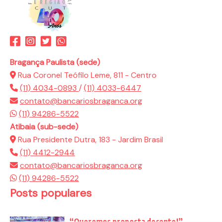
Bragança Paulista (sede)
Rua Coronel Teófilo Leme, 811 - Centro
(11) 4034-0893
/
(11) 4033-6447
contato@bancariosbraganca.org
(11) 94286-5522
Atibaia (sub-sede)
Rua Presidente Dutra, 183 - Jardim Brasil
(11) 4412-2944
contato@bancariosbraganca.org
(11) 94286-5522
Posts populares
“Queremos proposta decente!”