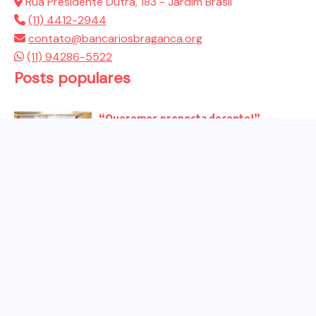
Rua Presidente Dutra, 183 - Jardim Brasil
(11) 4412-2944
contato@bancariosbraganca.org
(11) 94286-5522
Posts populares
“Queremos proposta decente!”
Bancários vão às redes para pressionar
a...
Venha para o ato no dia 25 de setembro
no...
CHAPA DOS BANCÁRIOS É ELEITA COM
99% DOS VOTOS VÁLIDOS