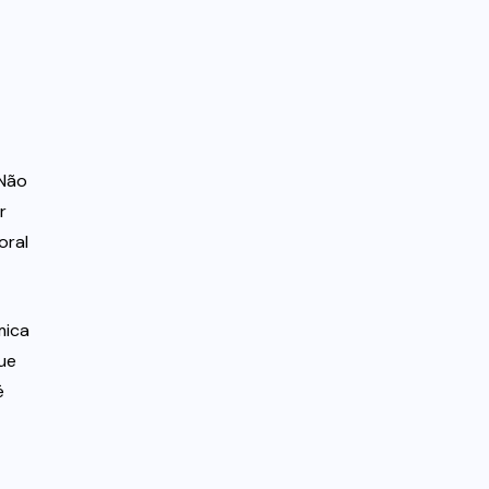
Não
r
oral
mica
que
é