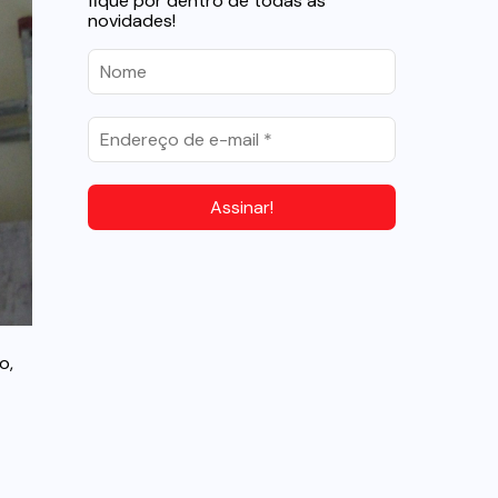
fique por dentro de todas as
novidades!
o,