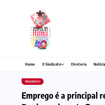
Home
O Sindicato
Diretoria
Notíci
BRADESCO
Emprego é a principal r