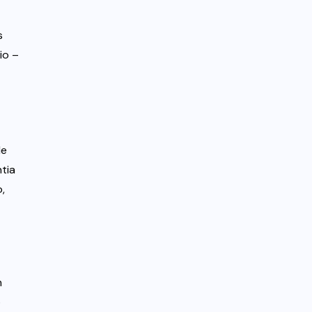
s
io –
de
tia
,
m
o