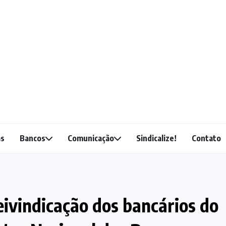
as
Bancos
Comunicação
Sindicalize!
Contato
eivindicação dos bancários do