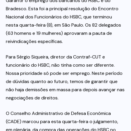
Garantir o emprego dos bancários do HSBC e do
Bradesco. Esta foi a principal resolução do Encontro
Itau
Nacional dos Funcionários do HSBC, que terminou
nesta quarta-feira (8), em São Paulo. Os 82 delegados
Financeiras e Cooperativas
(63 homens e 19 mulheres) aprovaram a pauta de
reivindicações específicas.
Para Sérgio Siqueira, diretor da Contraf-CUT e
funcionário do HSBC, não tinha como ser diferente.
Nossa prioridade só pode ser emprego. Neste período
de dúvidas quanto ao futuro, temos de garantir que
não haja demissões em massa para depois avançar nas
negociações de direitos.
O Conselho Administrativo de Defesa Econômica
(CADE) marcou para esta quarta-feira o julgamento,
em plenária, da compra das operações do HSBC no