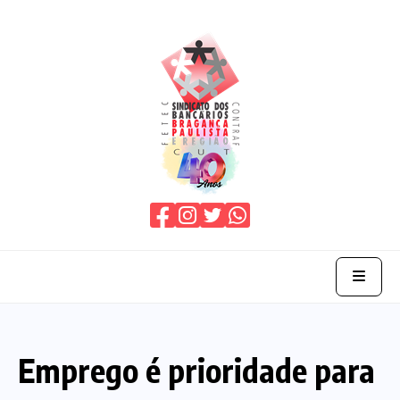
Home
Emprego é prioridade para
O Sindicato