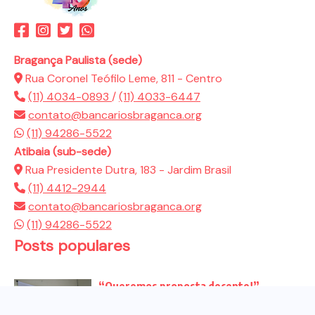
Bragança Paulista (sede)
Rua Coronel Teófilo Leme, 811 - Centro
(11) 4034-0893
/
(11) 4033-6447
contato@bancariosbraganca.org
(11) 94286-5522
Atibaia (sub-sede)
Rua Presidente Dutra, 183 - Jardim Brasil
(11) 4412-2944
contato@bancariosbraganca.org
(11) 94286-5522
Posts populares
“Queremos proposta decente!”
Bancários vão às redes para pressionar
a...