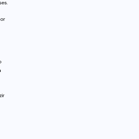
ses.
tor
o
a
ir