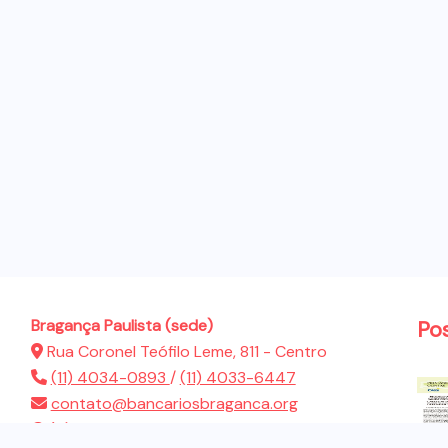
Bragança Paulista (sede)
Po
Rua Coronel Teófilo Leme, 811 - Centro
(11) 4034-0893
/
(11) 4033-6447
contato@bancariosbraganca.org
(11) 94286-5522