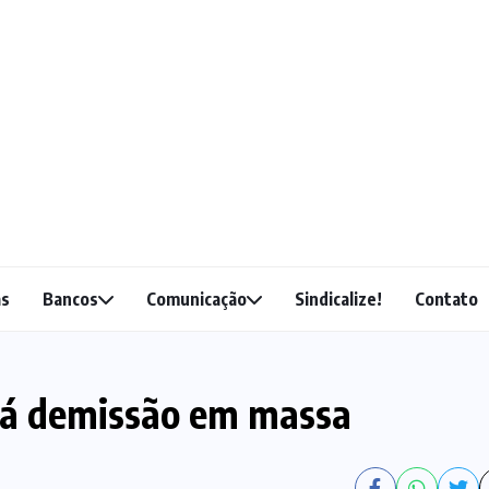
as
Bancos
Comunicação
Sindicalize!
Contato
rá demissão em massa