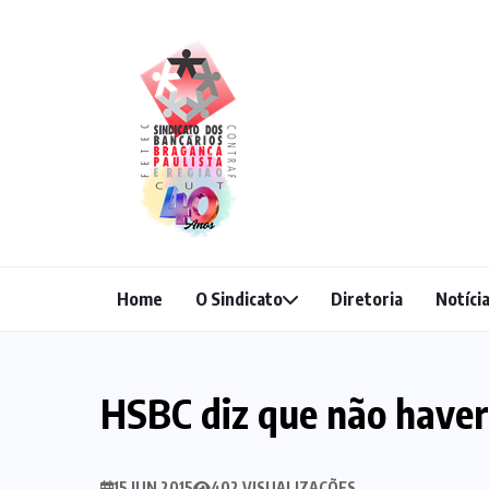
Home
O Sindicato
Diretoria
Notíci
HSBC diz que não have
15 JUN 2015
402 VISUALIZAÇÕES