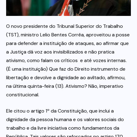
Itau
O novo presidente do Tribunal Superior do Trabalho
Financeiras e Cooperativas
(TST), ministro Lelio Bentes Corrêa, aproveitou a posse
para defender a instituição de ataques, ao afirmar que
a Justiça dá voz aos invisibilizados e não pratica
ativismo, como falam os críticos  e até vozes internas.
(É uma instituição) Que faz do Direito instrumento de
libertação e devolve a dignidade ao aviltado, afirmou,
na última quinta-feira (13). Ativismo? Não, imperativo
constitucional.
Ele citou o artigo 1º da Constituição, que inclui a
dignidade da pessoa humana e os valores sociais do
trabalho e da livre iniciativa como fundamentos da
República. Tais valores são reforçados no artigo 170,