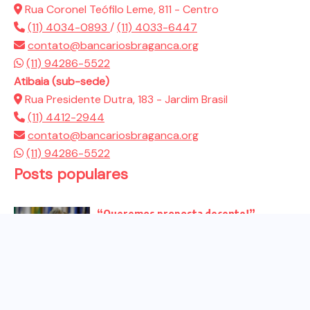
Rua Coronel Teófilo Leme, 811 - Centro
(11) 4034-0893
/
(11) 4033-6447
contato@bancariosbraganca.org
(11) 94286-5522
Atibaia (sub-sede)
Rua Presidente Dutra, 183 - Jardim Brasil
(11) 4412-2944
contato@bancariosbraganca.org
(11) 94286-5522
Posts populares
“Queremos proposta decente!”
Bancários vão às redes para pressionar
a...
Venha para o ato no dia 25 de setembro
no...