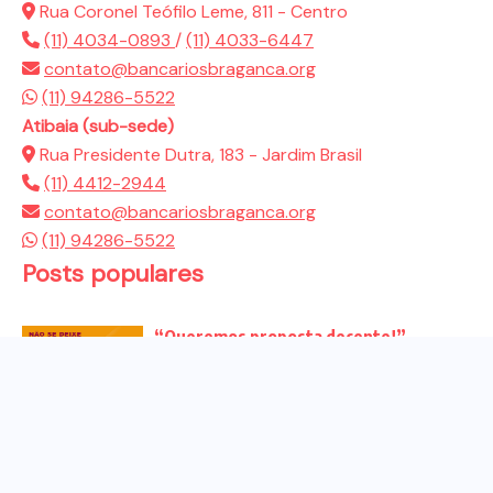
Rua Coronel Teófilo Leme, 811 - Centro
(11) 4034-0893
/
(11) 4033-6447
contato@bancariosbraganca.org
(11) 94286-5522
Atibaia (sub-sede)
Rua Presidente Dutra, 183 - Jardim Brasil
(11) 4412-2944
contato@bancariosbraganca.org
(11) 94286-5522
Posts populares
“Queremos proposta decente!”
Bancários vão às redes para pressionar
a...
Venha para o ato no dia 25 de setembro
no...