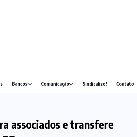
as
Bancos
Comunicação
Sindicalize!
Contato
a associados e transfere