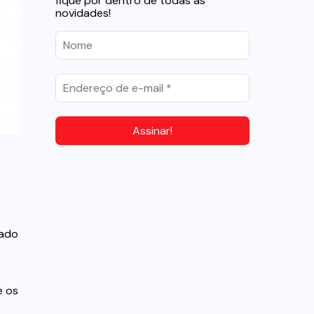
fique por dentro de todas as
novidades!
vado
e os