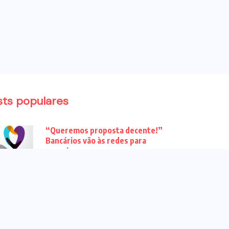
sts populares
“Queremos proposta decente!”
Bancários vão às redes para
pressionar a...
Venha para o ato no dia 25 de
setembro no...