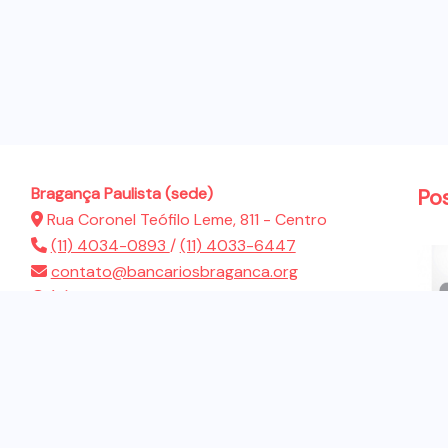
Bragança Paulista (sede)
Po
Rua Coronel Teófilo Leme, 811 - Centro
(11) 4034-0893
/
(11) 4033-6447
contato@bancariosbraganca.org
(11) 94286-5522
Atibaia (sub-sede)
Rua Presidente Dutra, 183 - Jardim Brasil
(11) 4412-2944
contato@bancariosbraganca.org
(11) 94286-5522