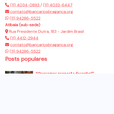
(11) 4034-0893
/
(11) 4033-6447
contato@bancariosbraganca.org
(11) 94286-5522
Atibaia (sub-sede)
Rua Presidente Dutra, 183 - Jardim Brasil
(11) 4412-2944
contato@bancariosbraganca.org
(11) 94286-5522
Posts populares
“Queremos proposta decente!”
Bancários vão às redes para pressionar
a...
Venha para o ato no dia 25 de setembro
no...