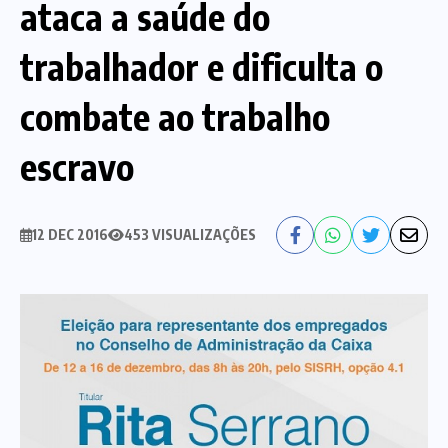
ataca a saúde do
Nossa História
Diretoria
trabalhador e dificulta o
Agenda das atividades sindicais
Notícias
combate ao trabalho
Estatuto
Bancos
escravo
CEF
Comunicação
12 DEC 2016
453 VISUALIZAÇÕES
Santander
Convênios
Sindicalize!
Bradesco
Folha d@s Bancári@s
Contato
Banco do Brasil
Galerias de Fotos
Webmail
BMB
Videos