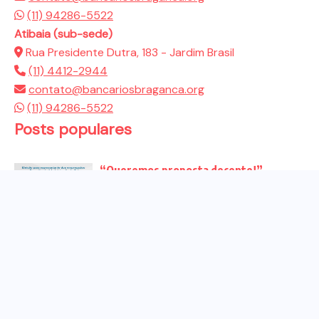
(11) 94286-5522
Atibaia (sub-sede)
Rua Presidente Dutra, 183 - Jardim Brasil
(11) 4412-2944
contato@bancariosbraganca.org
(11) 94286-5522
Posts populares
“Queremos proposta decente!”
Bancários vão às redes para pressionar
a...
Venha para o ato no dia 25 de setembro
no...