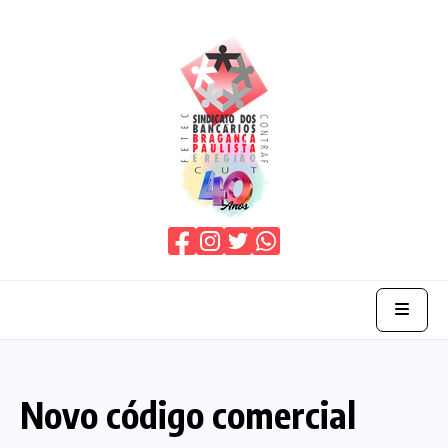
Home
Novo código comercial
O Sindicato