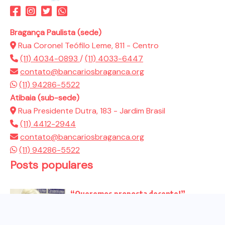
Bragança Paulista (sede)
Rua Coronel Teófilo Leme, 811 - Centro
(11) 4034-0893
/
(11) 4033-6447
contato@bancariosbraganca.org
(11) 94286-5522
Atibaia (sub-sede)
Rua Presidente Dutra, 183 - Jardim Brasil
(11) 4412-2944
contato@bancariosbraganca.org
(11) 94286-5522
Posts populares
“Queremos proposta decente!”
Bancários vão às redes para pressionar
a...