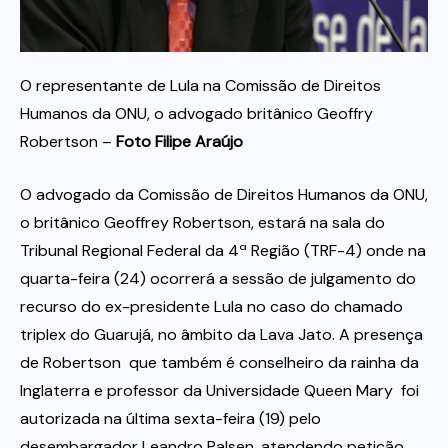
Itau
O representante de Lula na Comissão de Direitos
Financeiras e Cooperativas
Humanos da ONU, o advogado britânico Geoffry
Robertson –
Foto Filipe Araújo
O advogado da Comissão de Direitos Humanos da ONU,
o britânico Geoffrey Robertson, estará na sala do
Tribunal Regional Federal da 4ª Região (TRF-4) onde na
quarta-feira (24) ocorrerá a sessão de julgamento do
recurso do ex-presidente Lula no caso do chamado
triplex do Guarujá, no âmbito da Lava Jato. A presença
de Robertson  que também é conselheiro da rainha da
Inglaterra e professor da Universidade Queen Mary  foi
autorizada na última sexta-feira (19) pelo
desembargador Leandro Palsen, atendendo petição