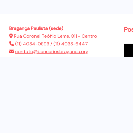
Bragança Paulista (sede)
Po
Rua Coronel Teófilo Leme, 811 - Centro
(11) 4034-0893
/
(11) 4033-6447
contato@bancariosbraganca.org
(11) 94286-5522
Atibaia (sub-sede)
Rua Presidente Dutra, 183 - Jardim Brasil
(11) 4412-2944
contato@bancariosbraganca.org
(11) 94286-5522