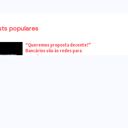
sts populares
“Queremos proposta decente!”
Bancários vão às redes para
pressionar a...
Venha para o ato no dia 25 de
setembro no...
CHAPA DOS BANCÁRIOS É ELEITA
COM 99% DOS VOTOS VÁLIDOS