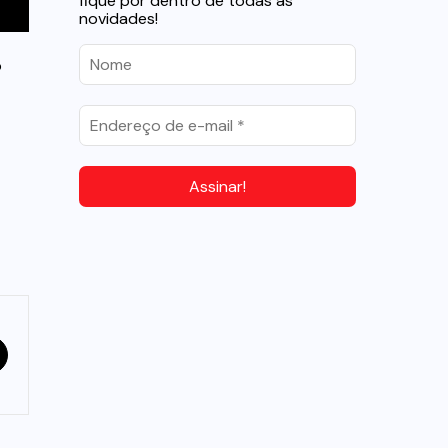
fique por dentro de todas as
novidades!
o