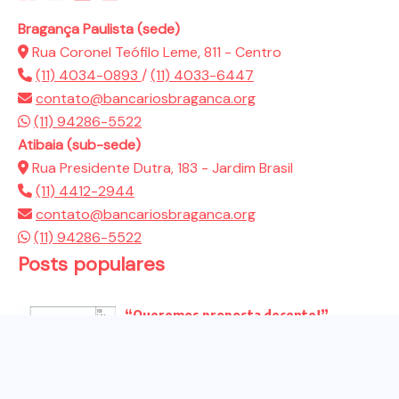
Bragança Paulista (sede)
Rua Coronel Teófilo Leme, 811 - Centro
(11) 4034-0893
/
(11) 4033-6447
contato@bancariosbraganca.org
(11) 94286-5522
Atibaia (sub-sede)
Rua Presidente Dutra, 183 - Jardim Brasil
(11) 4412-2944
contato@bancariosbraganca.org
(11) 94286-5522
Posts populares
“Queremos proposta decente!”
Bancários vão às redes para pressionar
a...