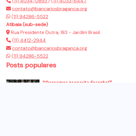
(11) 4034-0893
/
(11) 4033-6447
contato@bancariosbraganca.org
(11) 94286-5522
Atibaia (sub-sede)
Rua Presidente Dutra, 183 - Jardim Brasil
(11) 4412-2944
contato@bancariosbraganca.org
(11) 94286-5522
Posts populares
“Queremos proposta decente!”
Bancários vão às redes para pressionar
a...
Venha para o ato no dia 25 de setembro
no...