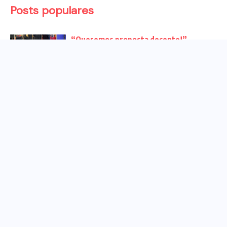
Posts populares
“Queremos proposta decente!”
Bancários vão às redes para pressionar
a...
Venha para o ato no dia 25 de setembro
no...
CHAPA DOS BANCÁRIOS É ELEITA COM
99% DOS VOTOS VÁLIDOS