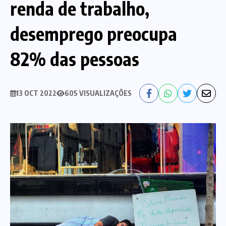
renda de trabalho,
Nossa História
Diretoria
desemprego preocupa
Agenda das atividades sindicais
Notícias
82% das pessoas
Estatuto
Bancos
13 OCT 2022
605 VISUALIZAÇÕES
CEF
Comunicação
Santander
Convênios
Sindicalize!
Bradesco
Folha d@s Bancári@s
Contato
Banco do Brasil
Galerias de Fotos
Webmail
BMB
Videos