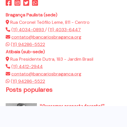
Bragança Paulista (sede)
Rua Coronel Teófilo Leme, 811 - Centro
(11) 4034-0893
/
(11) 4033-6447
contato@bancariosbraganca.org
(11) 94286-5522
Atibaia (sub-sede)
Rua Presidente Dutra, 183 - Jardim Brasil
(11) 4412-2944
contato@bancariosbraganca.org
(11) 94286-5522
Posts populares
“Queremos proposta decente!”
Bancários vão às redes para pressionar
a...