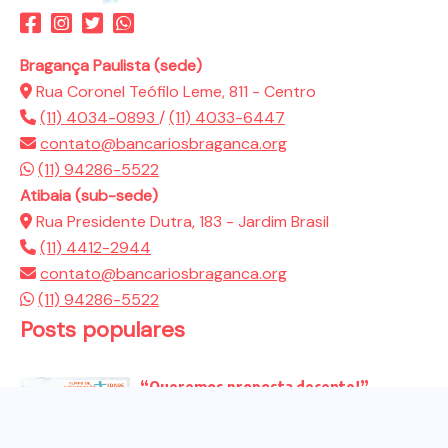
Bragança Paulista (sede)
Rua Coronel Teófilo Leme, 811 - Centro
(11) 4034-0893
/
(11) 4033-6447
contato@bancariosbraganca.org
(11) 94286-5522
Atibaia (sub-sede)
Rua Presidente Dutra, 183 - Jardim Brasil
(11) 4412-2944
contato@bancariosbraganca.org
(11) 94286-5522
Posts populares
“Queremos proposta decente!”
Bancários vão às redes para pressionar
a...