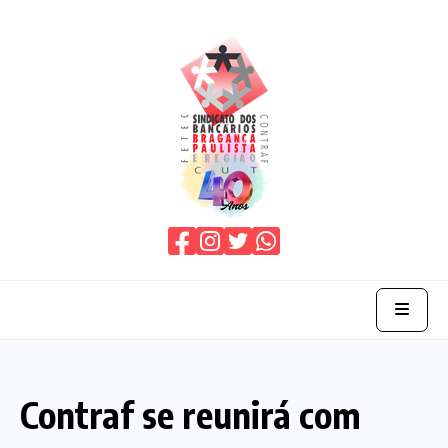
Home
Contraf se reunirá com
O Sindicato